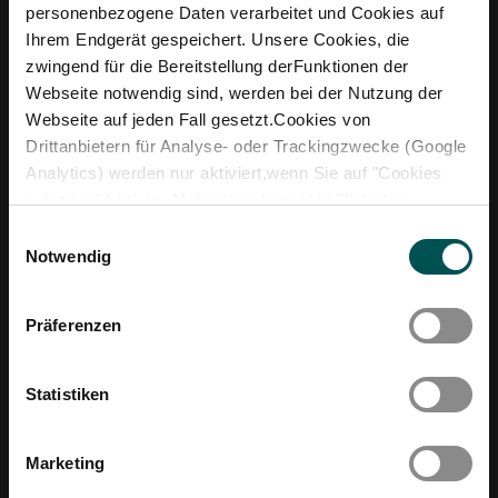
personenbezogene Daten verarbeitet und Cookies auf
Ihrem Endgerät gespeichert. Unsere Cookies, die
zwingend für die Bereitstellung derFunktionen der
Webseite notwendig sind, werden bei der Nutzung der
Webseite auf jeden Fall gesetzt.Cookies von
Drittanbietern für Analyse- oder Trackingzwecke (Google
Analytics) werden nur aktiviert,wenn Sie auf "Cookies
zulassen" klicken. Mehr dazu (einschließlich der
Möglichkeit,die Einwilligungserklärung zu widerrufen)
Einwilligungsauswahl
erfahren Sie in unserer
Datenschutzerklärung
—
Notwendig
Impressum
.
Präferenzen
Statistiken
Marketing