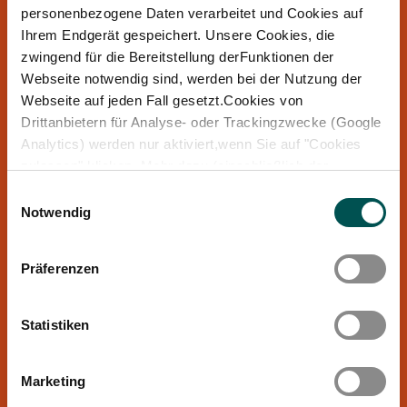
personenbezogene Daten verarbeitet und Cookies auf
Ihrem Endgerät gespeichert. Unsere Cookies, die
zwingend für die Bereitstellung derFunktionen der
Webseite notwendig sind, werden bei der Nutzung der
Webseite auf jeden Fall gesetzt.Cookies von
Drittanbietern für Analyse- oder Trackingzwecke (Google
Analytics) werden nur aktiviert,wenn Sie auf "Cookies
zulassen" klicken. Mehr dazu (einschließlich der
Möglichkeit,die Einwilligungserklärung zu widerrufen)
Einwilligungsauswahl
erfahren Sie in unserer
Datenschutzerklärung
—
Notwendig
Impressum
.
Präferenzen
Statistiken
Marketing